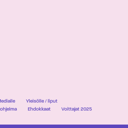
edialle
Yleisölle / liput
iohjelma
Ehdokkaat
Voittajat 2025