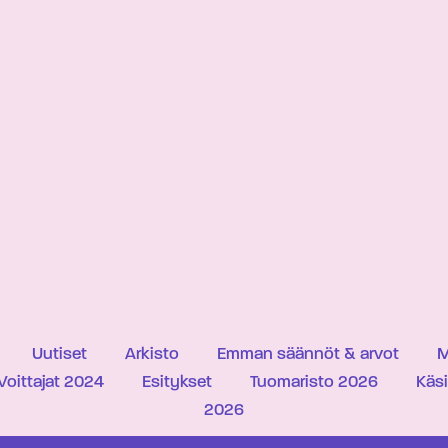
Uutiset
Arkisto
Emman säännöt & arvot
M
Voittajat 2024
Esitykset
Tuomaristo 2026
Käs
2026