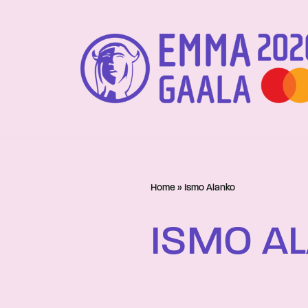
Siirry
suoraan
sisältöön
Home
»
Ismo Alanko
ISMO A