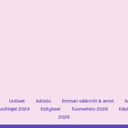
Uutiset
Arkisto
Emman säännöt & arvot
M
Voittajat 2024
Esitykset
Tuomaristo 2026
Käs
2026