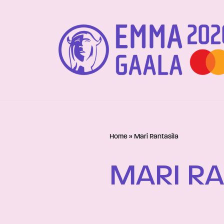
Siirry
suoraan
sisältöön
Home
»
Mari Rantasila
MARI RA