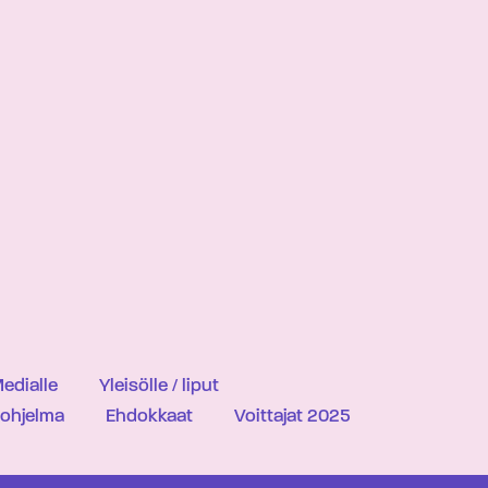
edialle
Yleisölle / liput
iohjelma
Ehdokkaat
Voittajat 2025