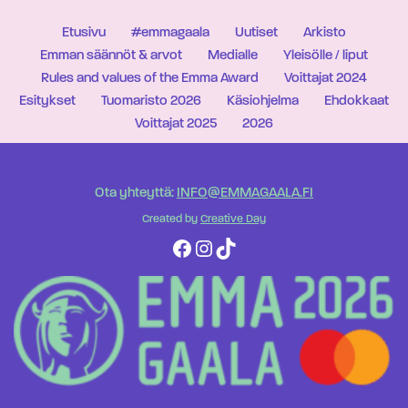
Etusivu
#emmagaala
Uutiset
Arkisto
Emman säännöt & arvot
Medialle
Yleisölle / liput
Rules and values of the Emma Award
Voittajat 2024
Esitykset
Tuomaristo 2026
Käsiohjelma
Ehdokkaat
Voittajat 2025
2026
Ota yhteyttä:
INFO@EMMAGAALA.FI
Created by
Creative Day