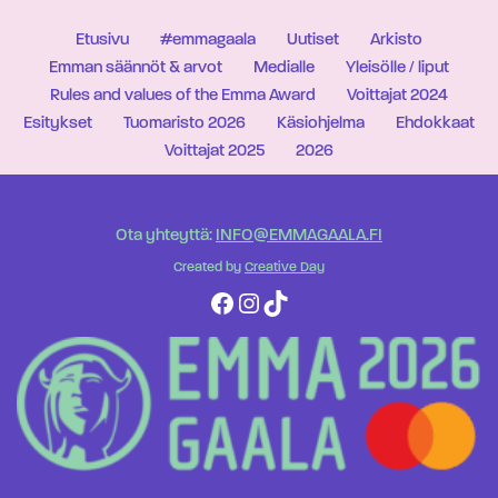
Etusivu
#emmagaala
Uutiset
Arkisto
Emman säännöt & arvot
Medialle
Yleisölle / liput
Rules and values of the Emma Award
Voittajat 2024
Esitykset
Tuomaristo 2026
Käsiohjelma
Ehdokkaat
Voittajat 2025
2026
Ota yhteyttä:
INFO@EMMAGAALA.FI
Created by
Creative Day