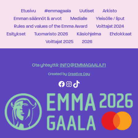
Etusivu
#emmagaala
Uutiset
Arkisto
Emman säännöt & arvot
Medialle
Yleisölle / liput
Rules and values of the Emma Award
Voittajat 2024
Esitykset
Tuomaristo 2026
Käsiohjelma
Ehdokkaat
Voittajat 2025
2026
Ota yhteyttä:
INFO@EMMAGAALA.FI
Created by
Creative Day