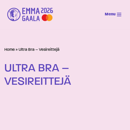
Menu
Siirry
suoraan
sisältöön
Home
»
Ultra Bra – Vesireittejä
ULTRA BRA –
VESIREITTEJÄ