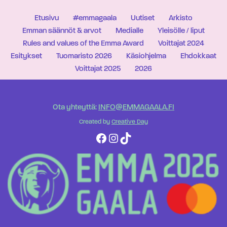
Etusivu
#emmagaala
Uutiset
Arkisto
Emman säännöt & arvot
Medialle
Yleisölle / liput
Rules and values of the Emma Award
Voittajat 2024
Esitykset
Tuomaristo 2026
Käsiohjelma
Ehdokkaat
Voittajat 2025
2026
Ota yhteyttä:
INFO@EMMAGAALA.FI
Created by
Creative Day