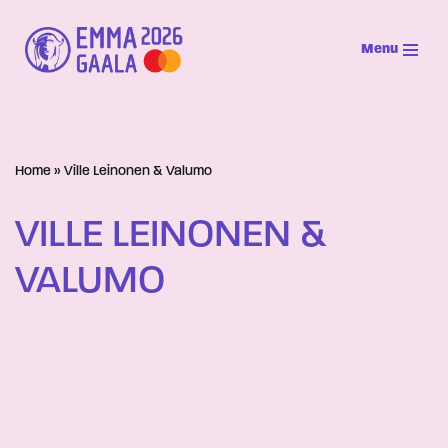
Menu
Siirry
suoraan
sisältöön
Home
»
Ville Leinonen & Valumo
VILLE LEINONEN &
VALUMO