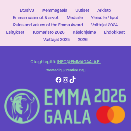
Etusivu
#emmagaala
Uutiset
Arkisto
Emman säännöt & arvot
Medialle
Yleisölle / liput
Rules and values of the Emma Award
Voittajat 2024
Esitykset
Tuomaristo 2026
Käsiohjelma
Ehdokkaat
Voittajat 2025
2026
Ota yhteyttä:
INFO@EMMAGAALA.FI
Created by
Creative Day