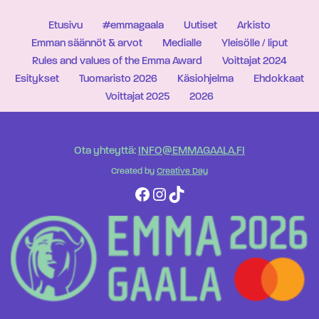
Etusivu
#emmagaala
Uutiset
Arkisto
Emman säännöt & arvot
Medialle
Yleisölle / liput
Rules and values of the Emma Award
Voittajat 2024
Esitykset
Tuomaristo 2026
Käsiohjelma
Ehdokkaat
Voittajat 2025
2026
Ota yhteyttä:
INFO@EMMAGAALA.FI
Created by
Creative Day