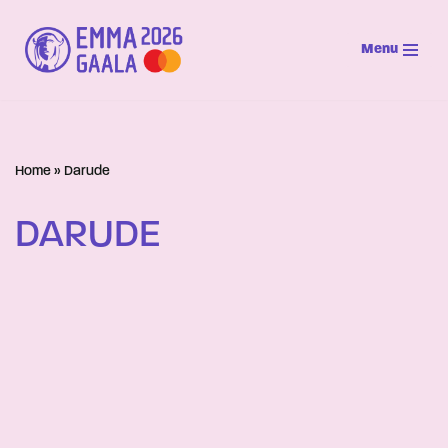
Menu
Siirry
suoraan
sisältöön
Home
»
Darude
DARUDE