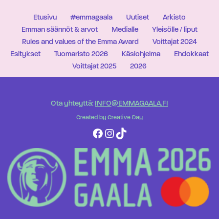
Etusivu
#emmagaala
Uutiset
Arkisto
Emman säännöt & arvot
Medialle
Yleisölle / liput
Rules and values of the Emma Award
Voittajat 2024
Esitykset
Tuomaristo 2026
Käsiohjelma
Ehdokkaat
Voittajat 2025
2026
Ota yhteyttä:
INFO@EMMAGAALA.FI
Created by
Creative Day