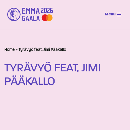
Menu
Siirry
suoraan
sisältöön
Home
»
Tyrävyö feat. Jimi Pääkallo
TYRÄVYÖ FEAT. JIMI
PÄÄKALLO