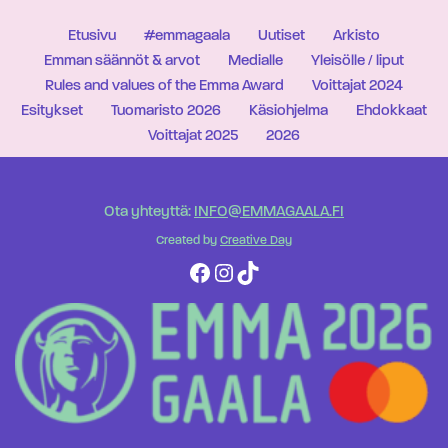
Etusivu
#emmagaala
Uutiset
Arkisto
Emman säännöt & arvot
Medialle
Yleisölle / liput
Rules and values of the Emma Award
Voittajat 2024
Esitykset
Tuomaristo 2026
Käsiohjelma
Ehdokkaat
Voittajat 2025
2026
Ota yhteyttä:
INFO@EMMAGAALA.FI
Created by
Creative Day