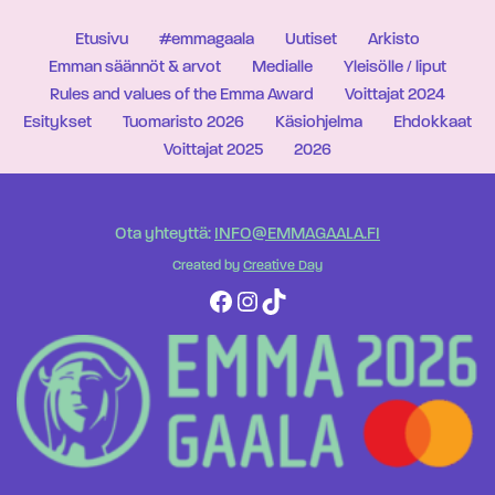
Etusivu
#emmagaala
Uutiset
Arkisto
Emman säännöt & arvot
Medialle
Yleisölle / liput
Rules and values of the Emma Award
Voittajat 2024
Esitykset
Tuomaristo 2026
Käsiohjelma
Ehdokkaat
Voittajat 2025
2026
Ota yhteyttä:
INFO@EMMAGAALA.FI
Created by
Creative Day