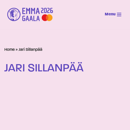
Menu
Siirry
suoraan
sisältöön
Home
»
Jari Sillanpää
JARI SILLANPÄÄ