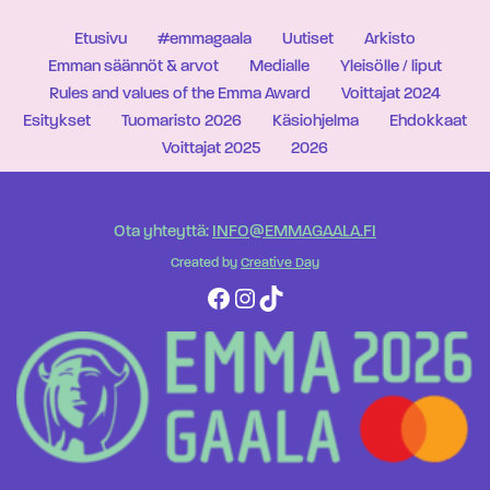
Etusivu
#emmagaala
Uutiset
Arkisto
Emman säännöt & arvot
Medialle
Yleisölle / liput
Rules and values of the Emma Award
Voittajat 2024
Esitykset
Tuomaristo 2026
Käsiohjelma
Ehdokkaat
Voittajat 2025
2026
Ota yhteyttä:
INFO@EMMAGAALA.FI
Created by
Creative Day