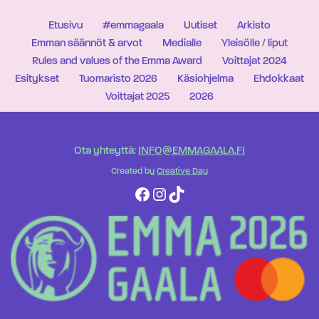
Etusivu
#emmagaala
Uutiset
Arkisto
Emman säännöt & arvot
Medialle
Yleisölle / liput
Rules and values of the Emma Award
Voittajat 2024
Esitykset
Tuomaristo 2026
Käsiohjelma
Ehdokkaat
Voittajat 2025
2026
Ota yhteyttä:
INFO@EMMAGAALA.FI
Created by
Creative Day