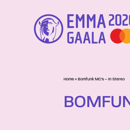
Siirry
suoraan
sisältöön
Home
»
Bomfunk MC’s – In Stereo
BOMFUNK