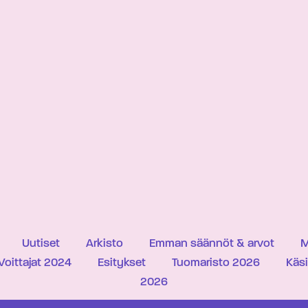
Uutiset
Arkisto
Emman säännöt & arvot
M
Voittajat 2024
Esitykset
Tuomaristo 2026
Käs
2026