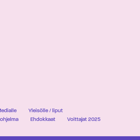
edialle
Yleisölle / liput
iohjelma
Ehdokkaat
Voittajat 2025