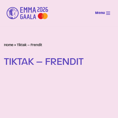
Menu
Siirry
suoraan
sisältöön
Home
»
Tiktak – Frendit
TIKTAK – FRENDIT