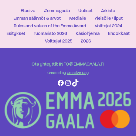
Etusivu
#emmagaala
Uutiset
Arkisto
Emman säännöt & arvot
Medialle
Yleisölle / liput
Rules and values of the Emma Award
Voittajat 2024
Esitykset
Tuomaristo 2026
Käsiohjelma
Ehdokkaat
Voittajat 2025
2026
Ota yhteyttä:
INFO@EMMAGAALA.FI
Created by
Creative Day