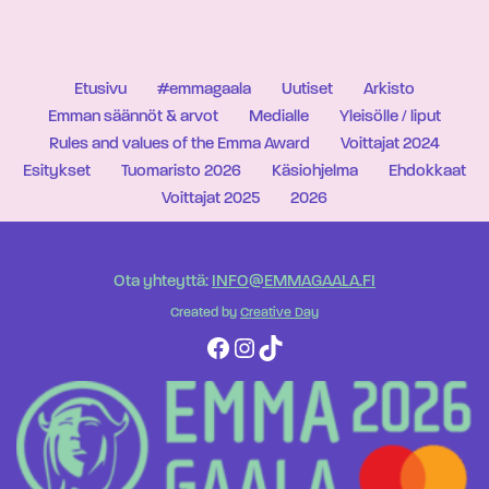
Etusivu
#emmagaala
Uutiset
Arkisto
Emman säännöt & arvot
Medialle
Yleisölle / liput
Rules and values of the Emma Award
Voittajat 2024
Esitykset
Tuomaristo 2026
Käsiohjelma
Ehdokkaat
Voittajat 2025
2026
Ota yhteyttä:
INFO@EMMAGAALA.FI
Created by
Creative Day