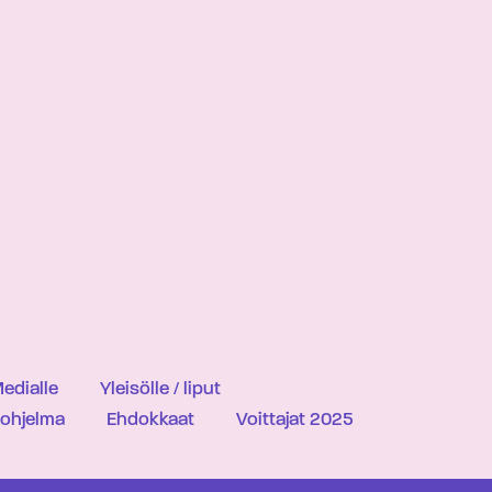
edialle
Yleisölle / liput
iohjelma
Ehdokkaat
Voittajat 2025