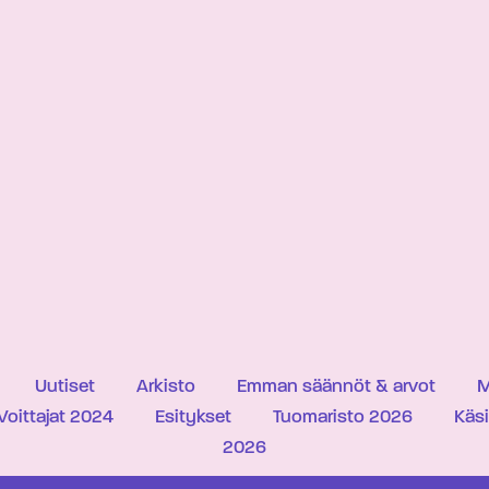
Uutiset
Arkisto
Emman säännöt & arvot
M
Voittajat 2024
Esitykset
Tuomaristo 2026
Käs
2026