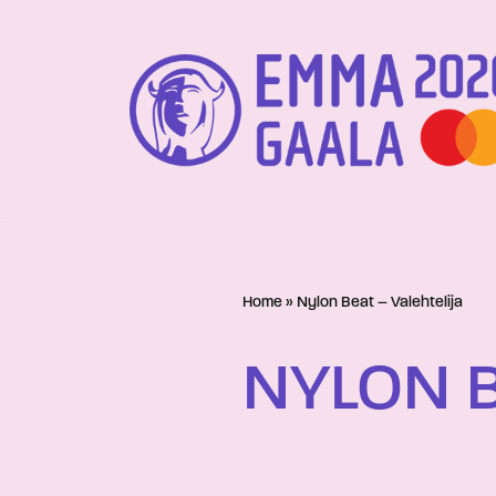
Siirry
suoraan
sisältöön
Home
»
Nylon Beat – Valehtelija
NYLON B