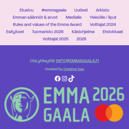
Etusivu
#emmagaala
Uutiset
Arkisto
Emman säännöt & arvot
Medialle
Yleisölle / liput
Rules and values of the Emma Award
Voittajat 2024
Esitykset
Tuomaristo 2026
Käsiohjelma
Ehdokkaat
Voittajat 2025
2026
Ota yhteyttä:
INFO@EMMAGAALA.FI
Created by
Creative Day