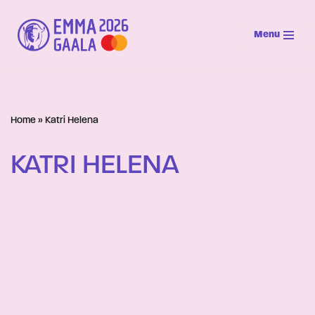
Menu
Siirry
suoraan
sisältöön
Home
»
Katri Helena
KATRI HELENA