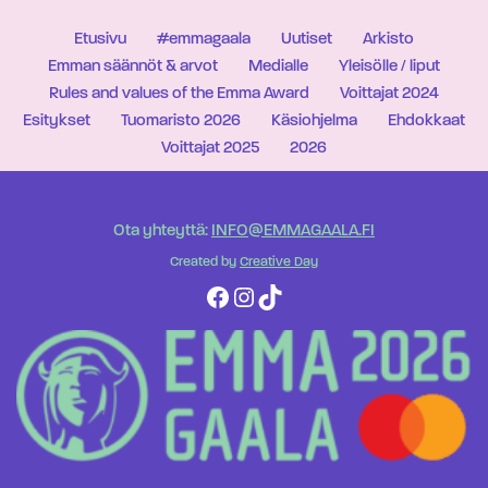
Etusivu
#emmagaala
Uutiset
Arkisto
Emman säännöt & arvot
Medialle
Yleisölle / liput
Rules and values of the Emma Award
Voittajat 2024
Esitykset
Tuomaristo 2026
Käsiohjelma
Ehdokkaat
Voittajat 2025
2026
Ota yhteyttä:
INFO@EMMAGAALA.FI
Created by
Creative Day