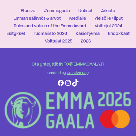
Etusivu
#emmagaala
Uutiset
Arkisto
Emman säännöt & arvot
Medialle
Yleisölle / liput
Rules and values of the Emma Award
Voittajat 2024
Esitykset
Tuomaristo 2026
Käsiohjelma
Ehdokkaat
Voittajat 2025
2026
Ota yhteyttä:
INFO@EMMAGAALA.FI
Created by
Creative Day