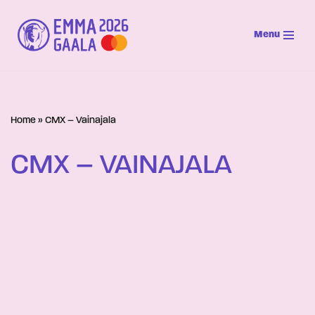
Menu
Siirry
suoraan
sisältöön
Home
»
CMX – Vainajala
CMX – VAINAJALA