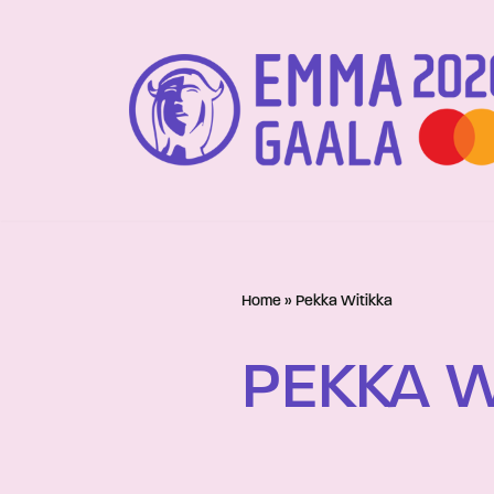
Siirry
suoraan
sisältöön
Home
»
Pekka Witikka
PEKKA W