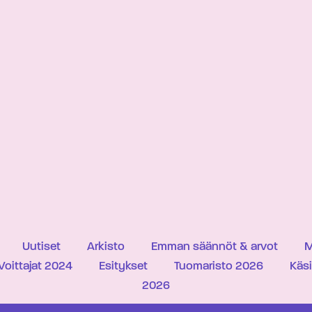
Uutiset
Arkisto
Emman säännöt & arvot
M
Voittajat 2024
Esitykset
Tuomaristo 2026
Käs
2026