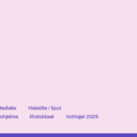
edialle
Yleisölle / liput
iohjelma
Ehdokkaat
Voittajat 2025