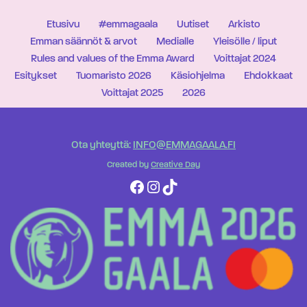
Etusivu
#emmagaala
Uutiset
Arkisto
Emman säännöt & arvot
Medialle
Yleisölle / liput
Rules and values of the Emma Award
Voittajat 2024
Esitykset
Tuomaristo 2026
Käsiohjelma
Ehdokkaat
Voittajat 2025
2026
Ota yhteyttä:
INFO@EMMAGAALA.FI
Created by
Creative Day