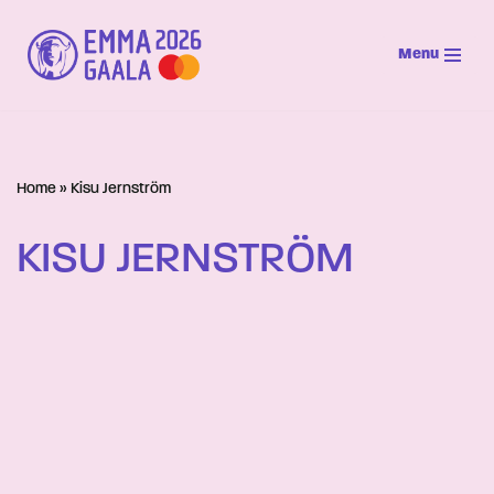
Menu
Siirry
suoraan
sisältöön
Home
»
Kisu Jernström
KISU JERNSTRÖM