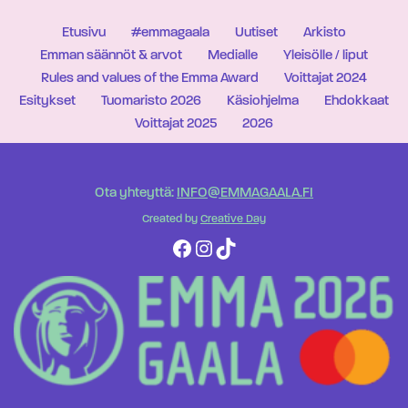
Etusivu
#emmagaala
Uutiset
Arkisto
Emman säännöt & arvot
Medialle
Yleisölle / liput
Rules and values of the Emma Award
Voittajat 2024
Esitykset
Tuomaristo 2026
Käsiohjelma
Ehdokkaat
Voittajat 2025
2026
Ota yhteyttä:
INFO@EMMAGAALA.FI
Created by
Creative Day