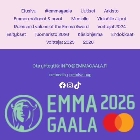
Etusivu
#emmagaala
Uutiset
Arkisto
Emman säännöt & arvot
Medialle
Yleisölle / liput
Rules and values of the Emma Award
Voittajat 2024
Esitykset
Tuomaristo 2026
Käsiohjelma
Ehdokkaat
Voittajat 2025
2026
Ota yhteyttä:
INFO@EMMAGAALA.FI
Created by
Creative Day