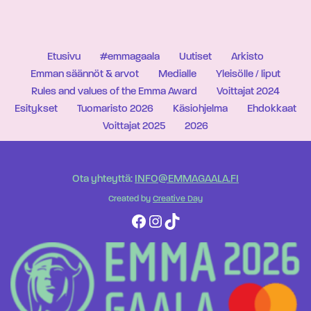
Etusivu
#emmagaala
Uutiset
Arkisto
Emman säännöt & arvot
Medialle
Yleisölle / liput
Rules and values of the Emma Award
Voittajat 2024
Esitykset
Tuomaristo 2026
Käsiohjelma
Ehdokkaat
Voittajat 2025
2026
Ota yhteyttä:
INFO@EMMAGAALA.FI
Created by
Creative Day