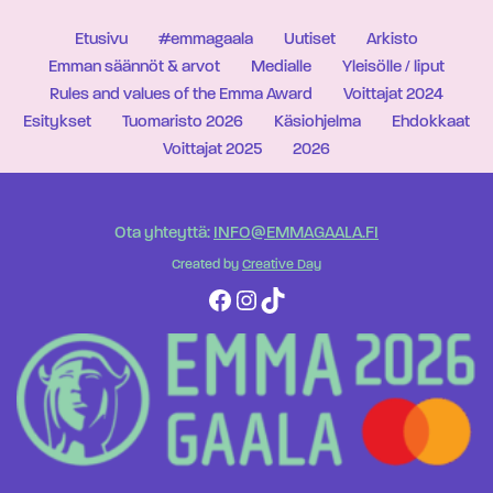
Etusivu
#emmagaala
Uutiset
Arkisto
Emman säännöt & arvot
Medialle
Yleisölle / liput
Rules and values of the Emma Award
Voittajat 2024
Esitykset
Tuomaristo 2026
Käsiohjelma
Ehdokkaat
Voittajat 2025
2026
Ota yhteyttä:
INFO@EMMAGAALA.FI
Created by
Creative Day