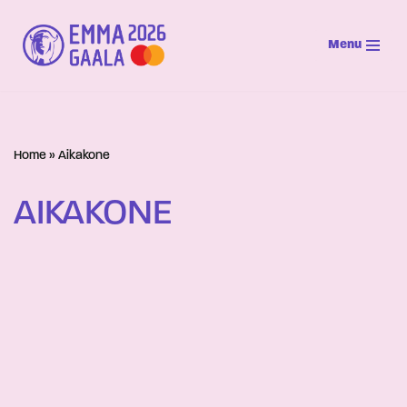
Menu
Siirry
suoraan
sisältöön
Home
»
Aikakone
AIKAKONE