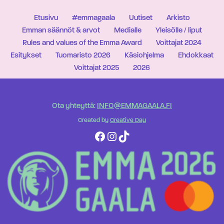
Etusivu
#emmagaala
Uutiset
Arkisto
Emman säännöt & arvot
Medialle
Yleisölle / liput
Rules and values of the Emma Award
Voittajat 2024
Esitykset
Tuomaristo 2026
Käsiohjelma
Ehdokkaat
Voittajat 2025
2026
Ota yhteyttä:
INFO@EMMAGAALA.FI
Created by
Creative Day