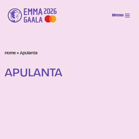
Menu
Siirry
suoraan
sisältöön
Home
»
Apulanta
APULANTA