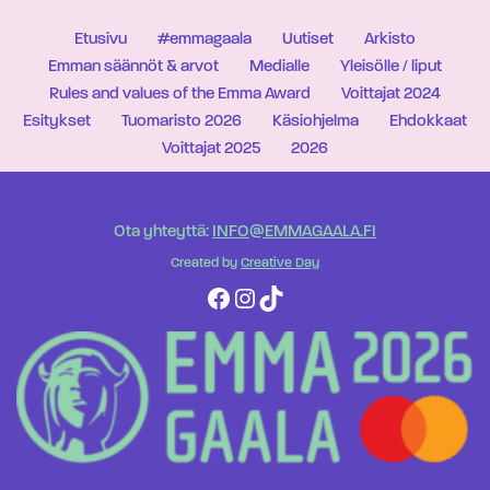
Etusivu
#emmagaala
Uutiset
Arkisto
Emman säännöt & arvot
Medialle
Yleisölle / liput
Rules and values of the Emma Award
Voittajat 2024
Esitykset
Tuomaristo 2026
Käsiohjelma
Ehdokkaat
Voittajat 2025
2026
Ota yhteyttä:
INFO@EMMAGAALA.FI
Created by
Creative Day