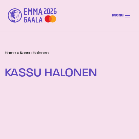
Menu
Siirry
suoraan
sisältöön
Home
»
Kassu Halonen
KASSU HALONEN