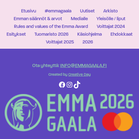
Etusivu
#emmagaala
Uutiset
Arkisto
Emman säännöt & arvot
Medialle
Yleisölle / liput
Rules and values of the Emma Award
Voittajat 2024
Esitykset
Tuomaristo 2026
Käsiohjelma
Ehdokkaat
Voittajat 2025
2026
Ota yhteyttä:
INFO@EMMAGAALA.FI
Created by
Creative Day