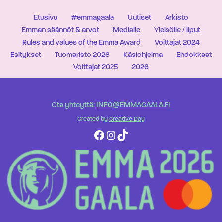
Etusivu
#emmagaala
Uutiset
Arkisto
Emman säännöt & arvot
Medialle
Yleisölle / liput
Rules and values of the Emma Award
Voittajat 2024
Esitykset
Tuomaristo 2026
Käsiohjelma
Ehdokkaat
Voittajat 2025
2026
Ota yhteyttä:
INFO@EMMAGAALA.FI
Created by
Creative Day