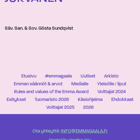
Säv. San. & Sov. Gösta Sundqvist
Etusivu
#emmagaala
Uutiset
Arkisto
Emman säännöt & arvot
Medialle
Yleisölle / liput
Rules and values of the Emma Award
Voittajat 2024
Esitykset
Tuomaristo 2026
Käsiohjelma
Ehdokkaat
Voittajat 2025
2026
Ota yhteyttä:
INFO@EMMAGAALA.FI