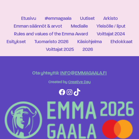
Etusivu
#emmagaala
Uutiset
Arkisto
Emman säännöt & arvot
Medialle
Yleisölle / liput
Rules and values of the Emma Award
Voittajat 2024
Esitykset
Tuomaristo 2026
Käsiohjelma
Ehdokkaat
Voittajat 2025
2026
Ota yhteyttä:
INFO@EMMAGAALA.FI
Created by
Creative Day