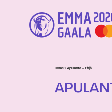
Siirry
suoraan
sisältöön
Home
»
Apulanta – Ehjä
APULANT