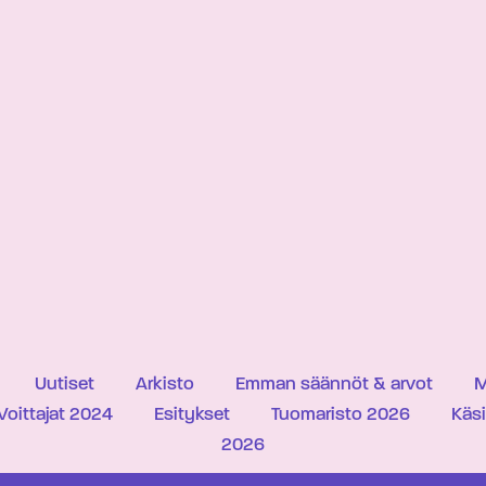
Uutiset
Arkisto
Emman säännöt & arvot
M
Voittajat 2024
Esitykset
Tuomaristo 2026
Käs
2026