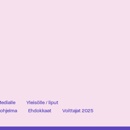
edialle
Yleisölle / liput
iohjelma
Ehdokkaat
Voittajat 2025