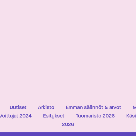
Uutiset
Arkisto
Emman säännöt & arvot
M
Voittajat 2024
Esitykset
Tuomaristo 2026
Käs
2026