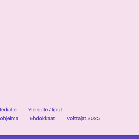
edialle
Yleisölle / liput
iohjelma
Ehdokkaat
Voittajat 2025