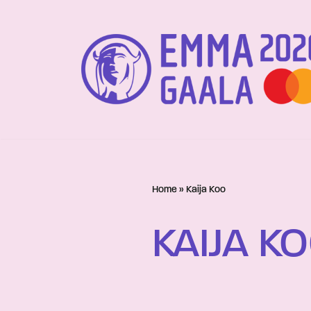
Siirry
suoraan
sisältöön
Home
»
Kaija Koo
KAIJA K