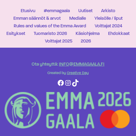
Etusivu
#emmagaala
Uutiset
Arkisto
Emman säännöt & arvot
Medialle
Yleisölle / liput
Rules and values of the Emma Award
Voittajat 2024
Esitykset
Tuomaristo 2026
Käsiohjelma
Ehdokkaat
Voittajat 2025
2026
Ota yhteyttä:
INFO@EMMAGAALA.FI
Created by
Creative Day