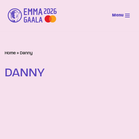
Menu
Siirry
suoraan
sisältöön
Home
»
Danny
DANNY