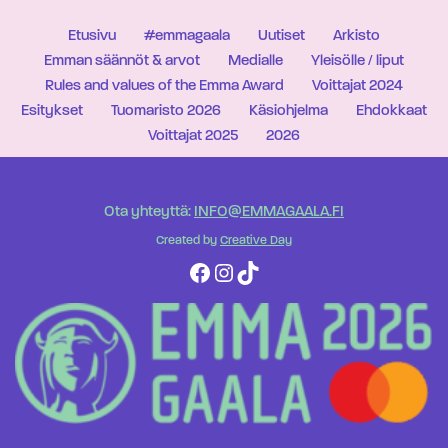
Etusivu
#emmagaala
Uutiset
Arkisto
Emman säännöt & arvot
Medialle
Yleisölle / liput
Rules and values of the Emma Award
Voittajat 2024
Esitykset
Tuomaristo 2026
Käsiohjelma
Ehdokkaat
Voittajat 2025
2026
Ota yhteyttä:
INFO@EMMAGAALA.FI
Created by
Creative Day