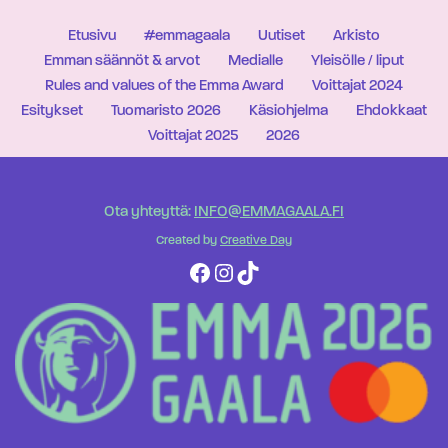
Etusivu
#emmagaala
Uutiset
Arkisto
Emman säännöt & arvot
Medialle
Yleisölle / liput
Rules and values of the Emma Award
Voittajat 2024
Esitykset
Tuomaristo 2026
Käsiohjelma
Ehdokkaat
Voittajat 2025
2026
Ota yhteyttä:
INFO@EMMAGAALA.FI
Created by
Creative Day