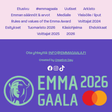
Etusivu
#emmagaala
Uutiset
Arkisto
Emman säännöt & arvot
Medialle
Yleisölle / liput
Rules and values of the Emma Award
Voittajat 2024
Esitykset
Tuomaristo 2026
Käsiohjelma
Ehdokkaat
Voittajat 2025
2026
Ota yhteyttä:
INFO@EMMAGAALA.FI
Created by
Creative Day