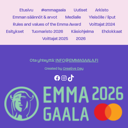
Etusivu
#emmagaala
Uutiset
Arkisto
Emman säännöt & arvot
Medialle
Yleisölle / liput
Rules and values of the Emma Award
Voittajat 2024
Esitykset
Tuomaristo 2026
Käsiohjelma
Ehdokkaat
Voittajat 2025
2026
Ota yhteyttä:
INFO@EMMAGAALA.FI
Created by
Creative Day