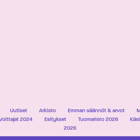
Uutiset
Arkisto
Emman säännöt & arvot
M
Voittajat 2024
Esitykset
Tuomaristo 2026
Käs
2026