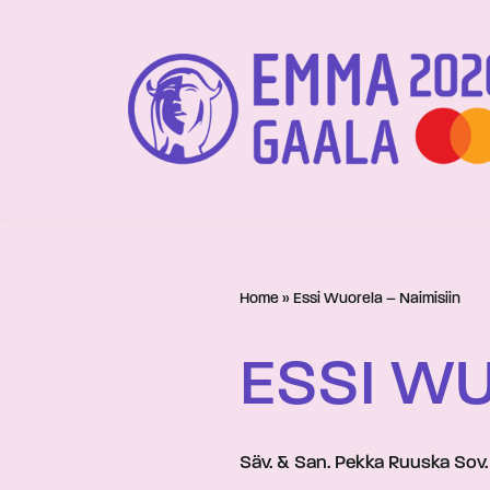
Siirry
suoraan
sisältöön
Home
»
Essi Wuorela – Naimisiin
ESSI WU
Säv. & San. Pekka Ruuska Sov