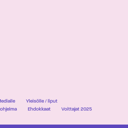
edialle
Yleisölle / liput
iohjelma
Ehdokkaat
Voittajat 2025