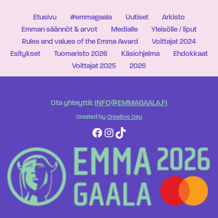
Etusivu
#emmagaala
Uutiset
Arkisto
Emman säännöt & arvot
Medialle
Yleisölle / liput
Rules and values of the Emma Award
Voittajat 2024
Esitykset
Tuomaristo 2026
Käsiohjelma
Ehdokkaat
Voittajat 2025
2026
Ota yhteyttä:
INFO@EMMAGAALA.FI
Created by
Creative Day