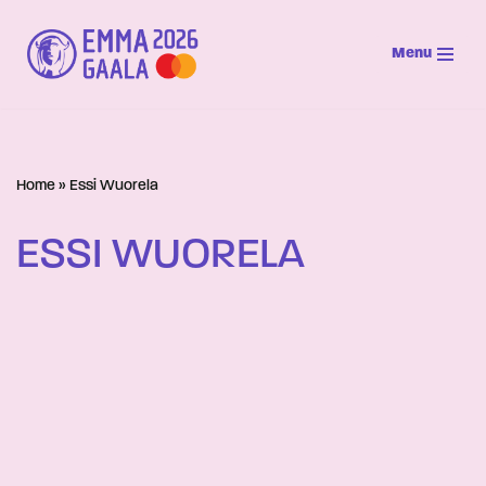
Menu
Siirry
suoraan
sisältöön
Home
»
Essi Wuorela
ESSI WUORELA