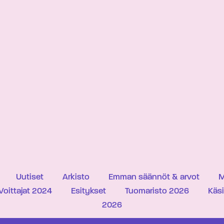
Uutiset
Arkisto
Emman säännöt & arvot
M
Voittajat 2024
Esitykset
Tuomaristo 2026
Käs
2026