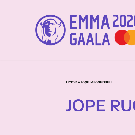
Siirry
suoraan
sisältöön
Home
»
Jope Ruonansuu
JOPE R