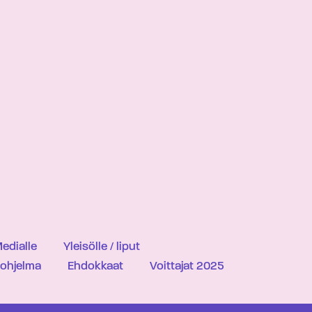
edialle
Yleisölle / liput
iohjelma
Ehdokkaat
Voittajat 2025