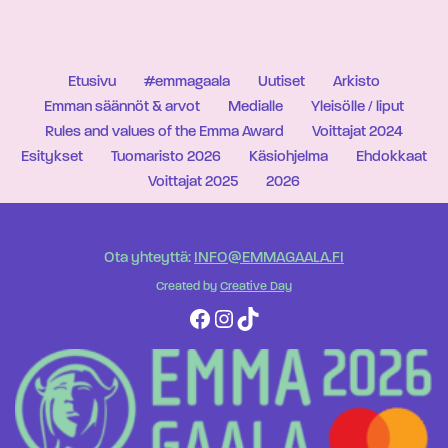
Etusivu
#emmagaala
Uutiset
Arkisto
Emman säännöt & arvot
Medialle
Yleisölle / liput
Rules and values of the Emma Award
Voittajat 2024
Esitykset
Tuomaristo 2026
Käsiohjelma
Ehdokkaat
Voittajat 2025
2026
Ota yhteyttä:
INFO@EMMAGAALA.FI
Created by
Creative Day