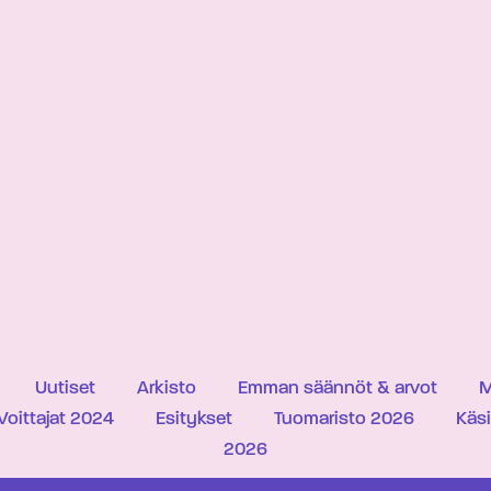
Uutiset
Arkisto
Emman säännöt & arvot
M
Voittajat 2024
Esitykset
Tuomaristo 2026
Käs
2026