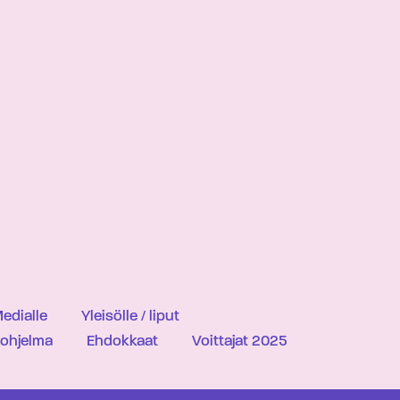
edialle
Yleisölle / liput
iohjelma
Ehdokkaat
Voittajat 2025