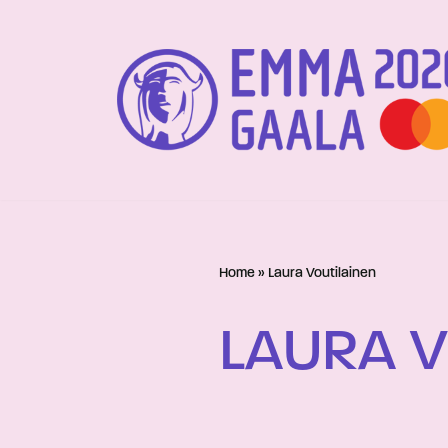
Siirry
suoraan
sisältöön
Home
»
Laura Voutilainen
LAURA V