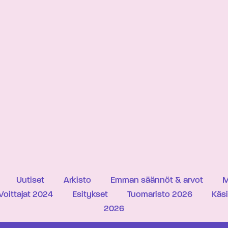
Uutiset
Arkisto
Emman säännöt & arvot
M
Voittajat 2024
Esitykset
Tuomaristo 2026
Käs
2026