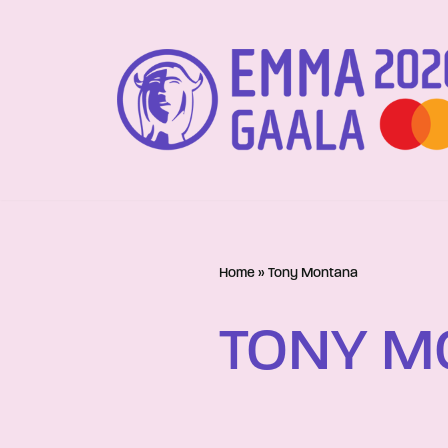
Siirry
suoraan
sisältöön
Home
»
Tony Montana
TONY M