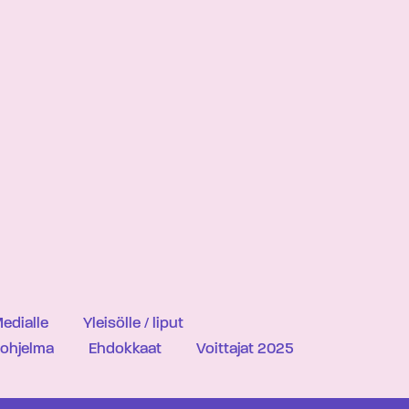
edialle
Yleisölle / liput
iohjelma
Ehdokkaat
Voittajat 2025