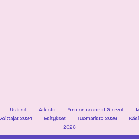
Uutiset
Arkisto
Emman säännöt & arvot
M
Voittajat 2024
Esitykset
Tuomaristo 2026
Käs
2026