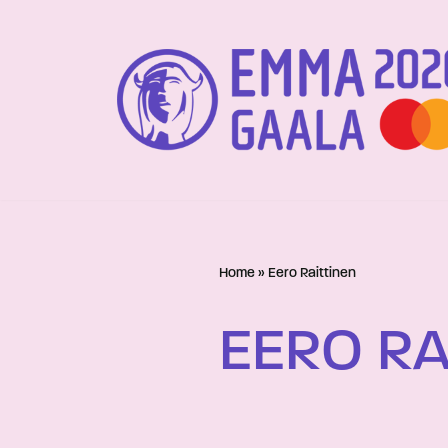
Siirry
suoraan
sisältöön
Home
»
Eero Raittinen
EERO RA