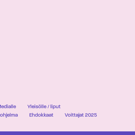
edialle
Yleisölle / liput
iohjelma
Ehdokkaat
Voittajat 2025