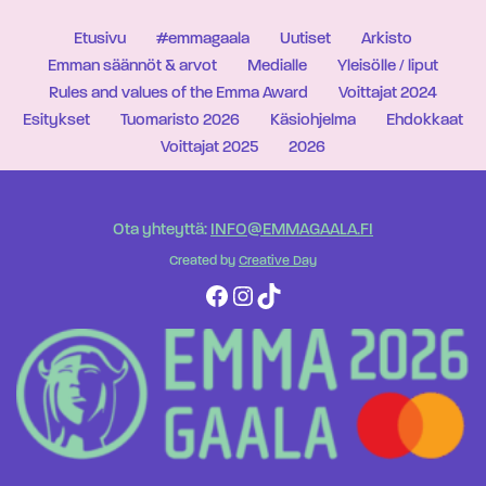
Etusivu
#emmagaala
Uutiset
Arkisto
Emman säännöt & arvot
Medialle
Yleisölle / liput
Rules and values of the Emma Award
Voittajat 2024
Esitykset
Tuomaristo 2026
Käsiohjelma
Ehdokkaat
Voittajat 2025
2026
Ota yhteyttä:
INFO@EMMAGAALA.FI
Created by
Creative Day