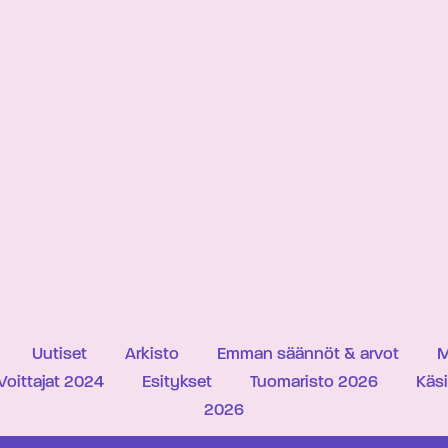
Uutiset
Arkisto
Emman säännöt & arvot
M
Voittajat 2024
Esitykset
Tuomaristo 2026
Käs
2026