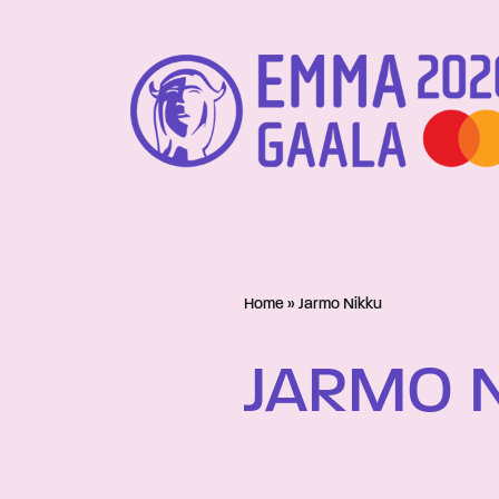
Siirry
suoraan
sisältöön
Home
»
Jarmo Nikku
JARMO 