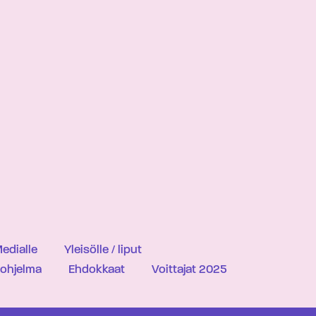
edialle
Yleisölle / liput
iohjelma
Ehdokkaat
Voittajat 2025