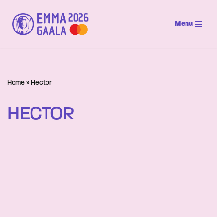
Menu
Siirry
suoraan
sisältöön
Home
»
Hector
HECTOR