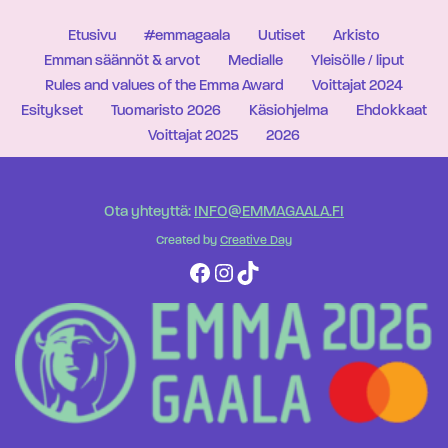
Etusivu
#emmagaala
Uutiset
Arkisto
Emman säännöt & arvot
Medialle
Yleisölle / liput
Rules and values of the Emma Award
Voittajat 2024
Esitykset
Tuomaristo 2026
Käsiohjelma
Ehdokkaat
Voittajat 2025
2026
Ota yhteyttä:
INFO@EMMAGAALA.FI
Created by
Creative Day