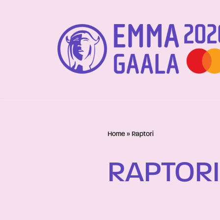
Siirry
suoraan
sisältöön
Home
»
Raptori
RAPTORI