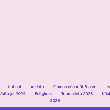
Uutiset
Arkisto
Emman säännöt & arvot
M
Voittajat 2024
Esitykset
Tuomaristo 2026
Käs
2026