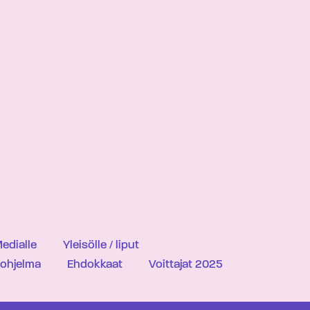
edialle
Yleisölle / liput
iohjelma
Ehdokkaat
Voittajat 2025